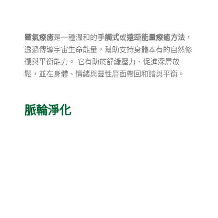
靈氣療癒
是一種溫和的
手觸式
或
遠距能量療癒方法
，
透過傳導宇宙生命能量，幫助支持身體本有的自然修
復與平衡能力。 它有助於舒緩壓力、促進深層放
鬆，並在身體、情緒與靈性層面帶回和諧與平衡。
脈輪淨化